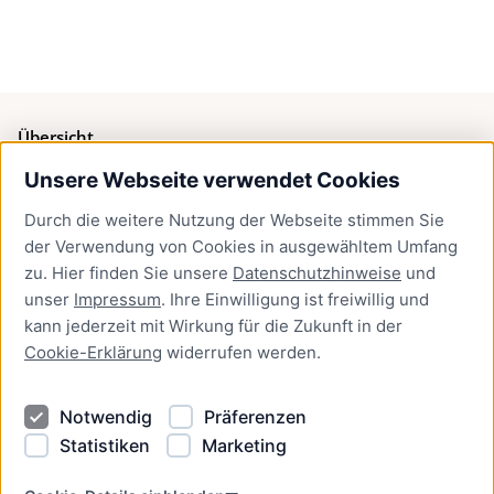
Übersicht
Unsere Webseite verwendet Cookies
Bürgerservice
Durch die weitere Nutzung der Webseite stimmen Sie
Presse
der Verwendung von Cookies in ausgewähltem Umfang
Newsletter Lübeck:kompakt
zu. Hier finden Sie unsere
Datenschutzhinweise
und
unser
Impressum
. Ihre Einwilligung ist freiwillig und
Kontakt
kann jederzeit mit Wirkung für die Zukunft in der
Cookie-Erklärung
widerrufen werden.
Kontakt
Impressum
Notwendig
Präferenzen
Datenschutzhinweise
Statistiken
Marketing
Barrierefreiheit
Cookie Erklärung