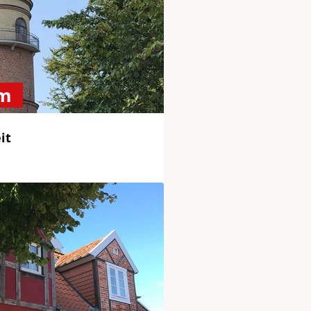
rm
it