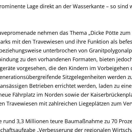
 prominente Lage direkt an der Wasserkante – so sind 
avepromenade nehmen das Thema „Dicke Pötte zum Gr
arks mit den Travewiesen und ihre Funktion als befes
eziehungsweise unterbrochen von Granitpolygonalpf
rbindung zu den vorhandenen Formaten, bieten jedoch
eräte vorgesehen, die den Kindern im Vorbeigehen die
generationsübergreifende Sitzgelegenheiten werden z
nsässigen Betrieben errichtet werden, laden zu eine
eue Fährplatz im Norden sowie der Kaiserbrückenplatz
n Travewiesen mit zahlreichen Liegeplätzen zum Ver
die rund 3,3 Millionen teure Baumaßnahme zu 70 Pr
schaftsaufgabe „Verbesserung der regionalen Wirtscha