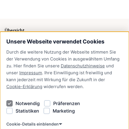
Übersicht
Unsere Webseite verwendet Cookies
Bürgerservice
Durch die weitere Nutzung der Webseite stimmen Sie
Presse
der Verwendung von Cookies in ausgewähltem Umfang
Newsletter Lübeck:kompakt
zu. Hier finden Sie unsere
Datenschutzhinweise
und
unser
Impressum
. Ihre Einwilligung ist freiwillig und
Kontakt
kann jederzeit mit Wirkung für die Zukunft in der
Cookie-Erklärung
widerrufen werden.
Kontakt
Impressum
Notwendig
Präferenzen
Datenschutzhinweise
Statistiken
Marketing
Barrierefreiheit
Cookie Erklärung
Cookie-Details einblenden