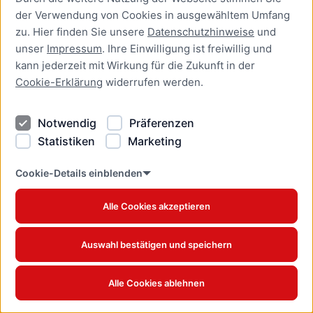
Juglans regia - Baum des Jahres 2008
der Verwendung von Cookies in ausgewähltem Umfang
zu. Hier finden Sie unsere
Datenschutzhinweise
und
unser
Impressum
. Ihre Einwilligung ist freiwillig und
kann jederzeit mit Wirkung für die Zukunft in der
Cookie-Erklärung
widerrufen werden.
Notwendig
Präferenzen
Statistiken
Marketing
Cookie-Details einblenden
Alle Cookies akzeptieren
Auswahl bestätigen und speichern
Berg-Ahorn
Alle Cookies ablehnen
Acer pseudoplatanus - Baum des Jahres