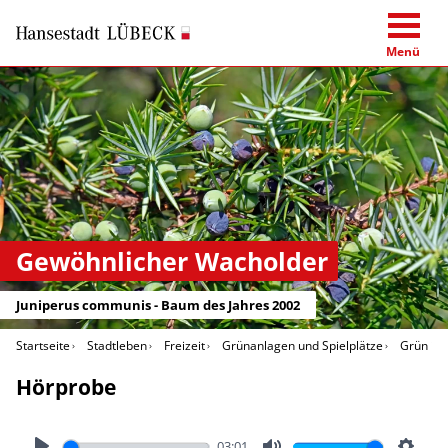
Menü
Gewöhnlicher Wacholder
Juniperus communis - Baum des Jahres 2002
Startseite
Stadtleben
Freizeit
Grünanlagen und Spielplätze
Grün in 
Hörprobe
03:01