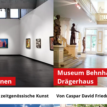
Museum Behnh
nnen
Drägerhaus
 zeitgenössische Kunst
Von Caspar David Fried