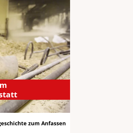
um
statt
kgeschichte zum Anfassen