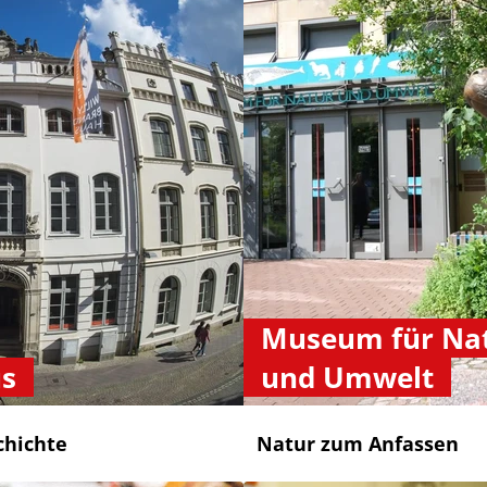
Museum für Na
us
und Umwelt
chichte
Natur zum Anfassen