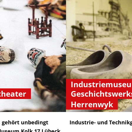
Industriemuse
theater
Geschichtswerk
Herrenwyk
 gehört unbedingt
Industrie- und Techni
 Museum Kolk 17 Lübeck