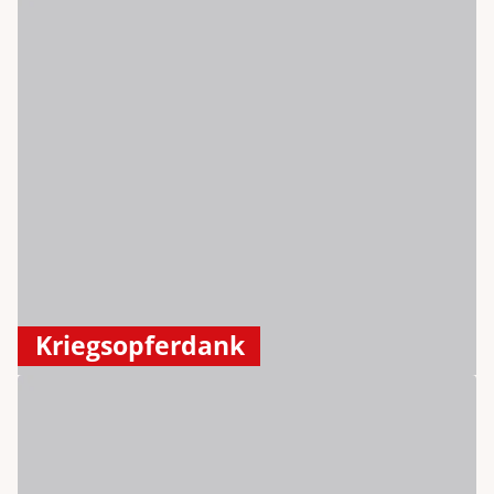
Kriegsopferdank