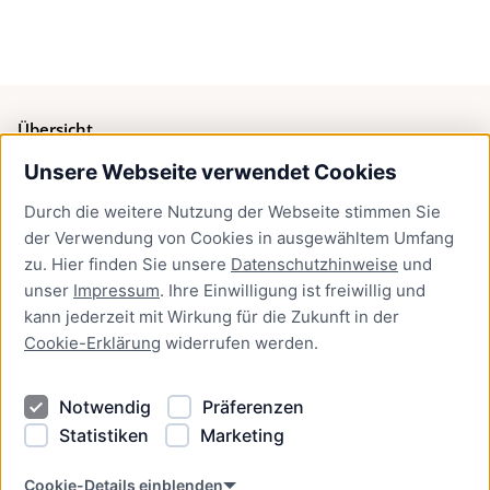
Übersicht
Unsere Webseite verwendet Cookies
Bürgerservice
Durch die weitere Nutzung der Webseite stimmen Sie
Presse
der Verwendung von Cookies in ausgewähltem Umfang
Newsletter Lübeck:kompakt
zu. Hier finden Sie unsere
Datenschutzhinweise
und
unser
Impressum
. Ihre Einwilligung ist freiwillig und
Kontakt
kann jederzeit mit Wirkung für die Zukunft in der
Cookie-Erklärung
widerrufen werden.
Kontakt
Impressum
Notwendig
Präferenzen
Datenschutzhinweise
Statistiken
Marketing
Barrierefreiheit
Cookie Erklärung
Cookie-Details einblenden