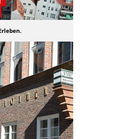
d
Erleben.