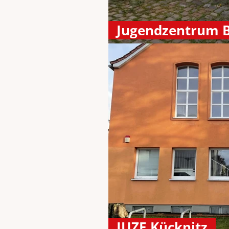
Jugendzentrum B
JUZE Kücknitz