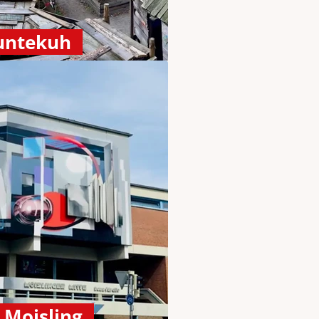
Buntekuh
 Moisling