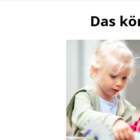
Das kö