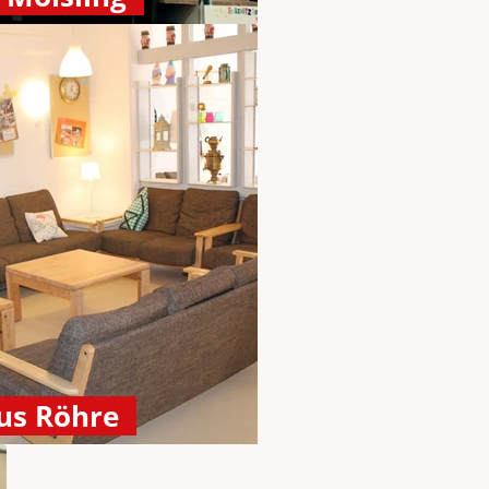
us Röhre