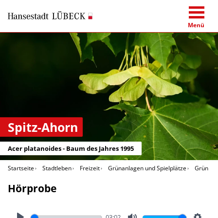
Menü
Spitz-Ahorn
Acer platanoides - Baum des Jahres 1995
Startseite
Stadtleben
Freizeit
Grünanlagen und Spielplätze
Grün in 
Hörprobe
03:02