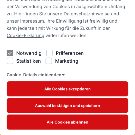
der Verwendung von Cookies in ausgewähltem Umfang
zu. Hier finden Sie unsere
Datenschutzhinweise
und
unser
Impressum
. Ihre Einwilligung ist freiwillig und
kann jederzeit mit Wirkung für die Zukunft in der
Cookie-Erklärung
widerrufen werden.
Notwendig
Präferenzen
Statistiken
Marketing
Winter-Linde
Cookie-Details einblenden
Tilia cordata - Baum des Jahres 2016
Alle Cookies akzeptieren
Auswahl bestätigen und speichern
Alle Cookies ablehnen