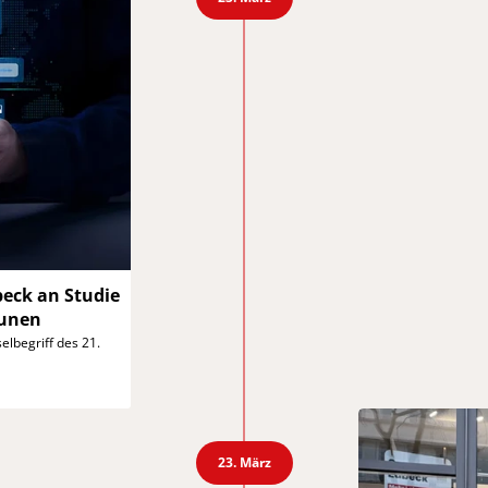
beck an
Studie
unen
elbegriff des 21.
23. März