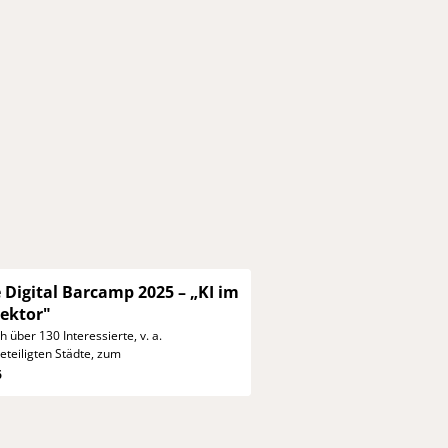
 Digital Barcamp 2025
– „KI im
Sektor"
h über 130 Interessierte,
v. a.
eteiligten Städte, zum
6