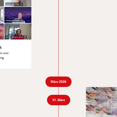
m
ns
aus:
ung
März 2026
31. März