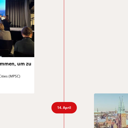
kommen,
um zu
ities
(MPSC)
14. April