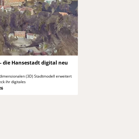
–
die Hansestadt digital neu
dimensionalen (3D) Stadtmodell
erweitert
k ihr digitales
26