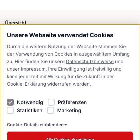
Übersicht
Unsere Webseite verwendet Cookies
Bürgerservice
Durch die weitere Nutzung der Webseite stimmen Sie
Presse
der Verwendung von Cookies in ausgewähltem Umfang
Newsletter Lübeck:kompakt
zu. Hier finden Sie unsere
Datenschutzhinweise
und
unser
Impressum
. Ihre Einwilligung ist freiwillig und
Kontakt
kann jederzeit mit Wirkung für die Zukunft in der
Cookie-Erklärung
widerrufen werden.
Kontakt
Impressum
Notwendig
Präferenzen
Datenschutzhinweise
Statistiken
Marketing
Barrierefreiheit
Cookie Erklärung
Cookie-Details einblenden
Alle Cookies akzeptieren