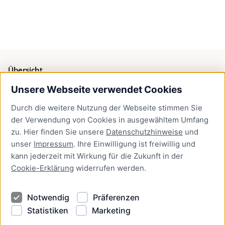
Übersicht
Unsere Webseite verwendet Cookies
Bürgerservice
Durch die weitere Nutzung der Webseite stimmen Sie
Presse
der Verwendung von Cookies in ausgewähltem Umfang
Newsletter Lübeck:kompakt
zu. Hier finden Sie unsere
Datenschutzhinweise
und
unser
Impressum
. Ihre Einwilligung ist freiwillig und
Kontakt
kann jederzeit mit Wirkung für die Zukunft in der
Cookie-Erklärung
widerrufen werden.
Kontakt
Impressum
Notwendig
Präferenzen
Datenschutzhinweise
Statistiken
Marketing
Barrierefreiheit