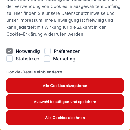
der Verwendung von Cookies in ausgewähltem Umfang
zu. Hier finden Sie unsere
Datenschutzhinweise
und
Feld-Ahorn
unser
Impressum
. Ihre Einwilligung ist freiwillig und
kann jederzeit mit Wirkung für die Zukunft in der
Acer campestre - Baum des Jahres 2015
Cookie-Erklärung
widerrufen werden.
Notwendig
Präferenzen
Statistiken
Marketing
Cookie-Details einblenden
Alle Cookies akzeptieren
Auswahl bestätigen und speichern
Alle Cookies ablehnen