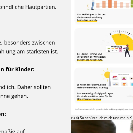
findliche Hautpartien.
e, besonders zwischen
hlung am stärksten ist.
n für Kinder:
dlich. Daher sollten
onne gehen.
en:
zu 4) So schütze ich mich und mein K
lmäßig auf