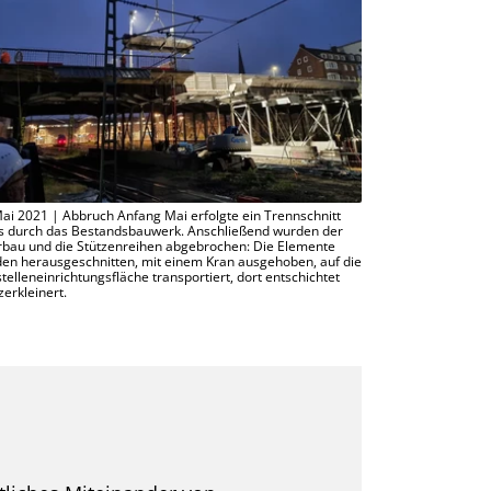
ai 2021 | Abbruch Anfang Mai erfolgte ein Trennschnitt
Ab August 2021 |
s durch das Bestandsbauwerk. Anschließend wurden der
der Pfeilerscheib
bau und die Stützenreihen abgebrochen: Die Elemente
schwere Drehbor
en herausgeschnitten, mit einem Kran ausgehoben, auf die
lange Bohrpfähle
telleneinrichtungsfläche transportiert, dort entschichtet
Erdreich ein – pr
zerkleinert.