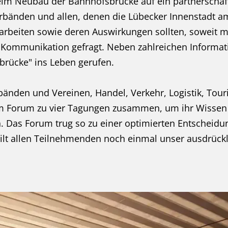
eim Neubau der Bahnhofsbrücke auf ein partnerschaf
bänden und allen, denen die Lübecker Innenstadt am 
rbeiten sowie deren Auswirkungen sollten, soweit m
e Kommunikation gefragt. Neben zahlreichen Inform
rücke" ins Leben gerufen.
rbänden und Vereinen, Handel, Verkehr, Logistik, To
 Forum zu vier Tagungen zusammen, um ihr Wissen 
en. Das Forum trug so zu einer optimierten Entscheid
gilt allen Teilnehmenden noch einmal unser ausdrück