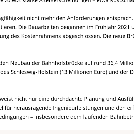
e zuletzt starke Alterserscheinungen – etwa Rostschä
gfähigkeit nicht mehr den Anforderungen entsprach. 
antieren. Die Bauarbeiten begannen im Frühjahr 2021 
tung des Kostenrahmens abgeschlossen. Die neue Brüc
r den Neubau der Bahnhofsbrücke auf rund 36,4 Millio
des Schleswig-Holstein (13 Millionen Euro) und der D
weist nicht nur eine durchdachte Planung und Ausf
spiel für herausragende Ingenieurleistungen und den er
Bedingungen – insbesondere dem laufenden Bahnbetr