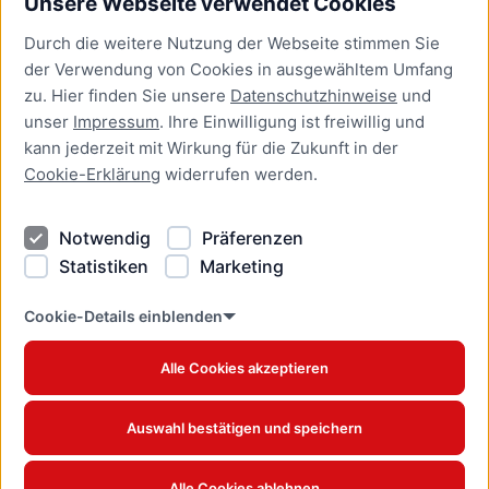
Unsere Webseite verwendet Cookies
Bürgerservice
Durch die weitere Nutzung der Webseite stimmen Sie
Presse
der Verwendung von Cookies in ausgewähltem Umfang
Newsletter Lübeck:kompakt
zu. Hier finden Sie unsere
Datenschutzhinweise
und
unser
Impressum
. Ihre Einwilligung ist freiwillig und
Kontakt
kann jederzeit mit Wirkung für die Zukunft in der
Cookie-Erklärung
widerrufen werden.
Kontakt
Impressum
Notwendig
Präferenzen
Datenschutzhinweise
Statistiken
Marketing
Barrierefreiheit
Cookie Erklärung
Cookie-Details einblenden
Alle Cookies akzeptieren
Offizielles Stadtportal © 2026
www.luebeck.de
Auswahl bestätigen und speichern
Alle Cookies ablehnen