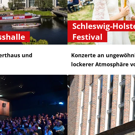
Schleswig-Holst
sshalle
Festival
erthaus und
Konzerte an ungewöhnl
lockerer Atmosphäre vom