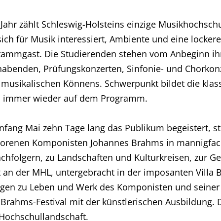
 Jahr zählt Schleswig-Holsteins einzige Musikhochsch
ich für Musik interessiert, Ambiente und eine locker
Stammgast. Die Studierenden stehen vom Anbeginn ih
enabenden, Prüfungskonzerten, Sinfonie- und Chorko
 musikalischen Könnens. Schwerpunkt bildet die klas
en immer wieder auf dem Programm.
 Anfang Mai zehn Tage lang das Publikum begeistert, 
orenen Komponisten Johannes Brahms in mannigfac
hfolgern, zu Landschaften und Kulturkreisen, zur G
an der MHL, untergebracht in der imposanten Villa 
en zu Leben und Werk des Komponisten und seiner Ze
 Brahms-Festival mit der künstlerischen Ausbildung. 
 Hochschullandschaft.