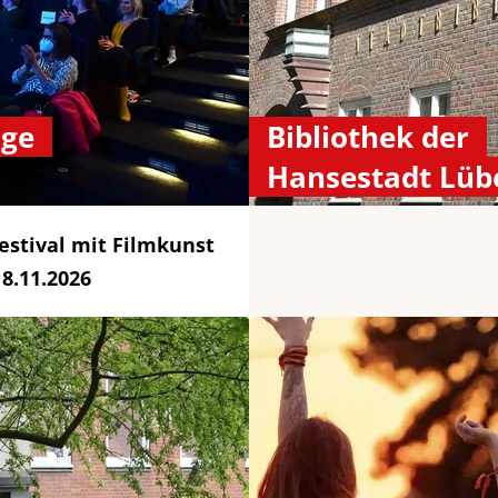
age
Bibliothek der
Hansestadt Lüb
estival mit Filmkunst
8.11.2026