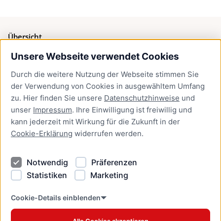
Übersicht
Unsere Webseite verwendet Cookies
Bürgerservice
Durch die weitere Nutzung der Webseite stimmen Sie
Presse
der Verwendung von Cookies in ausgewähltem Umfang
Newsletter Lübeck:kompakt
zu. Hier finden Sie unsere
Datenschutzhinweise
und
unser
Impressum
. Ihre Einwilligung ist freiwillig und
Kontakt
kann jederzeit mit Wirkung für die Zukunft in der
Cookie-Erklärung
widerrufen werden.
Kontakt
Impressum
Notwendig
Präferenzen
Datenschutzhinweise
Statistiken
Marketing
Barrierefreiheit
Cookie Erklärung
Cookie-Details einblenden