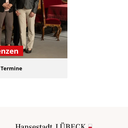
enzen
d Termine