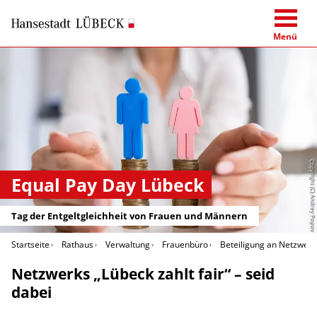
Menü
Copyright (C) Andrey Popov
Equal Pay Day Lübeck
Tag der Entgeltgleichheit von Frauen und Männern
Startseite
Rathaus
Verwaltung
Frauenbüro
Beteiligung an Netzwerk
Netzwerks „Lübeck zahlt fair“ – seid
dabei