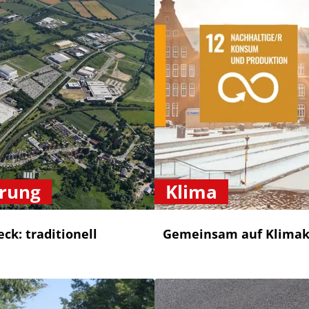
erung
Klima
ck: traditionell
Gemeinsam auf Klimak