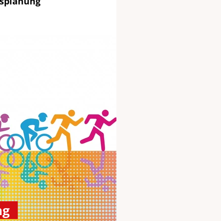
rsplanung
ng