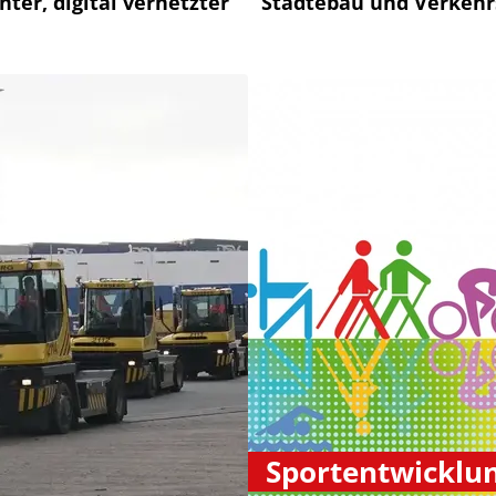
nter, digital vernetzter
Städtebau und Verkeh
Sportentwicklu