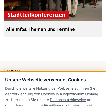
Stadtteilkonferenzen
Alle Infos, Themen und Termine
Übersicht
Unsere Webseite verwendet Cookies
Bürgerservice
Durch die weitere Nutzung der Webseite stimmen Sie
Presse
der Verwendung von Cookies in ausgewähltem Umfang
Newsletter Lübeck:kompakt
zu. Hier finden Sie unsere
Datenschutzhinweise
und
unser
Impressum
. Ihre Einwilligung ist freiwillig und