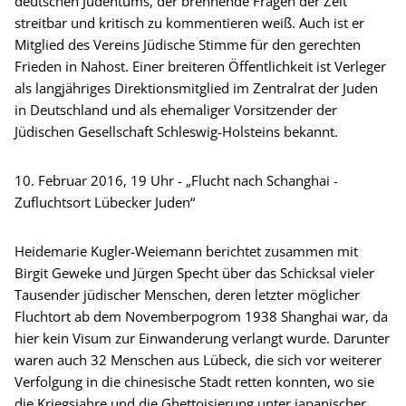
deutschen Judentums, der brennende Fragen der Zeit
streitbar und kritisch zu kommentieren weiß. Auch ist er
Mitglied des Vereins Jüdische Stimme für den gerechten
Frieden in Nahost. Einer breiteren Öffentlichkeit ist Verleger
als langjähriges Direktionsmitglied im Zentralrat der Juden
in Deutschland und als ehemaliger Vorsitzender der
Jüdischen Gesellschaft Schleswig-Holsteins bekannt.
10. Februar 2016, 19 Uhr - „Flucht nach Schanghai -
Zufluchtsort Lübecker Juden“
Heidemarie Kugler-Weiemann berichtet zusammen mit
Birgit Geweke und Jürgen Specht über das Schicksal vieler
Tausender jüdischer Menschen, deren letzter möglicher
Fluchtort ab dem Novemberpogrom 1938 Shanghai war, da
hier kein Visum zur Einwanderung verlangt wurde. Darunter
waren auch 32 Menschen aus Lübeck, die sich vor weiterer
Verfolgung in die chinesische Stadt retten konnten, wo sie
die Kriegsjahre und die Ghettoisierung unter japanischer