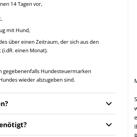
nnen 14 Tagen vor,
,
ug mit Hund,
es über einen Zeitraum, der sich aus den
(i.dR. einen Monat).
n gegebenenfalls Hundesteuermarken
 Hundes wieder abzugeben sind.
M
en?
e
enötigt?
R