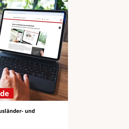
rde
usländer- und