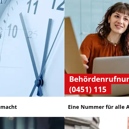
Behördenrufn
(0451) 115
emacht
Eine Nummer für alle 