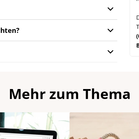
D
T
chten?
(
Mehr zum Thema