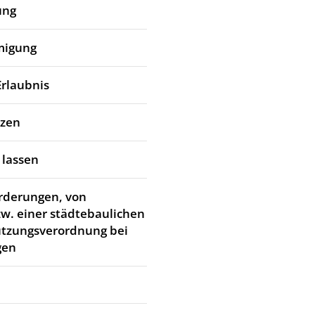
ung
migung
Erlaubnis
tzen
 lassen
rderungen, von
w. einer städtebaulichen
utzungsverordnung bei
gen