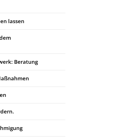
en lassen
 dem
werk: Beratung
 Maßnahmen
den
rdern.
ehmigung