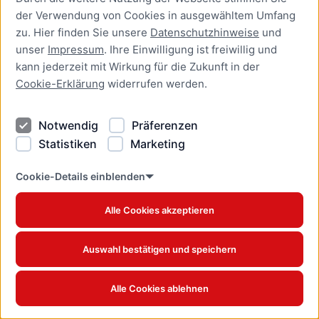
der Verwendung von Cookies in ausgewähltem Umfang
Aufenthaltserlaubnis zur
zu. Hier finden Sie unsere
Datenschutzhinweise
und
bedingten Zulassung zum
unser
Impressum
. Ihre Einwilligung ist freiwillig und
Studium oder zum
kann jederzeit mit Wirkung für die Zukunft in der
Teilzeitstudium beantragen
Cookie-Erklärung
widerrufen werden.
Online-Dienst
Notwendig
Präferenzen
Aufenthaltserlaubnis zur
Beschäftigung als Fachkraft
Statistiken
Marketing
mit akademischer
Ausbildung beantragen
Cookie-Details einblenden
Online-Dienst
Alle Cookies akzeptieren
Aufenthaltserlaubnis zur
betrieblichen Aus- und
Auswahl bestätigen und speichern
Weiterbildung verlängern
Online-Dienst
Alle Cookies ablehnen
Aufenthaltserlaubnis zur
betrieblichen Aus- und