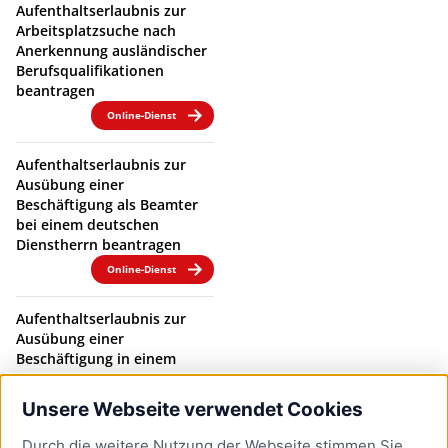
Aufenthaltserlaubnis zur
Arbeitsplatzsuche nach
Anerkennung ausländischer
Berufsqualifikationen
beantragen
Online-Dienst
Aufenthaltserlaubnis zur
Ausübung einer
Beschäftigung als Beamter
bei einem deutschen
Dienstherrn beantragen
Online-Dienst
Aufenthaltserlaubnis zur
Ausübung einer
Beschäftigung in einem
Beamtenverhältnis bei
einem deutschen
Unsere Webseite verwendet Cookies
Dienstherrn verlängern
Durch die weitere Nutzung der Webseite stimmen Sie
Online-Dienst