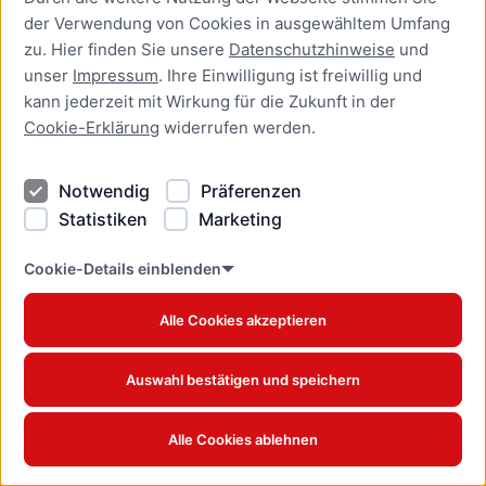
Anerkennung ausländischer
der Verwendung von Cookies in ausgewähltem Umfang
Berufsqualifikationen
zu. Hier finden Sie unsere
Datenschutzhinweise
und
beantragen
unser
Impressum
. Ihre Einwilligung ist freiwillig und
Online-Dienst
kann jederzeit mit Wirkung für die Zukunft in der
Cookie-Erklärung
widerrufen werden.
Aufenthaltserlaubnis zur
Ausübung einer
Beschäftigung als Beamter
Notwendig
Präferenzen
bei einem deutschen
Statistiken
Marketing
Dienstherrn beantragen
Online-Dienst
Cookie-Details einblenden
Aufenthaltserlaubnis zur
Alle Cookies akzeptieren
Ausübung einer
Beschäftigung in einem
Beamtenverhältnis bei
Auswahl bestätigen und speichern
einem deutschen
Dienstherrn verlängern
Online-Dienst
Alle Cookies ablehnen