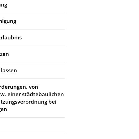
ung
migung
Erlaubnis
tzen
 lassen
rderungen, von
w. einer städtebaulichen
utzungsverordnung bei
gen