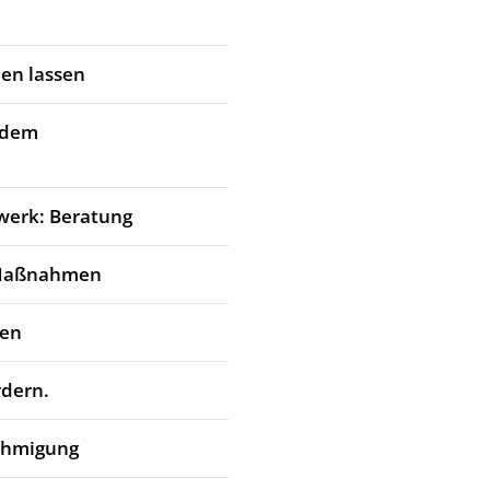
en lassen
 dem
werk: Beratung
 Maßnahmen
den
rdern.
ehmigung