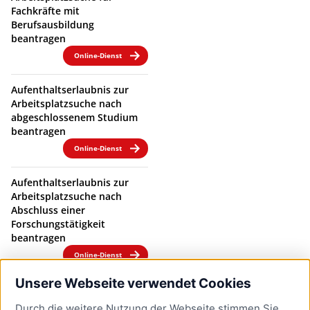
Fachkräfte mit
Berufsausbildung
beantragen
Online-Dienst
Aufenthaltserlaubnis zur
Arbeitsplatzsuche nach
abgeschlossenem Studium
beantragen
Online-Dienst
Aufenthaltserlaubnis zur
Arbeitsplatzsuche nach
Abschluss einer
Forschungstätigkeit
beantragen
Online-Dienst
Unsere Webseite verwendet Cookies
Aufenthaltserlaubnis zur
Arbeitsplatzsuche nach
Durch die weitere Nutzung der Webseite stimmen Sie