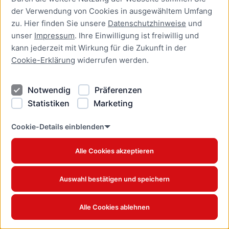
Anerkennung ausländischer
der Verwendung von Cookies in ausgewähltem Umfang
Berufsqualifikationen
zu. Hier finden Sie unsere
Datenschutzhinweise
und
beantragen
unser
Impressum
. Ihre Einwilligung ist freiwillig und
Online-Dienst
kann jederzeit mit Wirkung für die Zukunft in der
Cookie-Erklärung
widerrufen werden.
Aufenthaltserlaubnis zur
Ausübung einer
Beschäftigung als Beamter
Notwendig
Präferenzen
bei einem deutschen
Statistiken
Marketing
Dienstherrn beantragen
Online-Dienst
Cookie-Details einblenden
Aufenthaltserlaubnis zur
Alle Cookies akzeptieren
Ausübung einer
Beschäftigung in einem
Beamtenverhältnis bei
Auswahl bestätigen und speichern
einem deutschen
Dienstherrn verlängern
Online-Dienst
Alle Cookies ablehnen