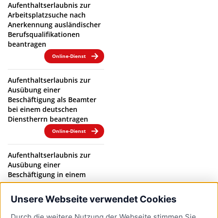
Aufenthaltserlaubnis zur
Arbeitsplatzsuche nach
Anerkennung ausländischer
Berufsqualifikationen
beantragen
Online-Dienst
Aufenthaltserlaubnis zur
Ausübung einer
Beschäftigung als Beamter
bei einem deutschen
Dienstherrn beantragen
Online-Dienst
Aufenthaltserlaubnis zur
Ausübung einer
Beschäftigung in einem
Beamtenverhältnis bei
einem deutschen
Unsere Webseite verwendet Cookies
Dienstherrn verlängern
Durch die weitere Nutzung der Webseite stimmen Sie
Online-Dienst