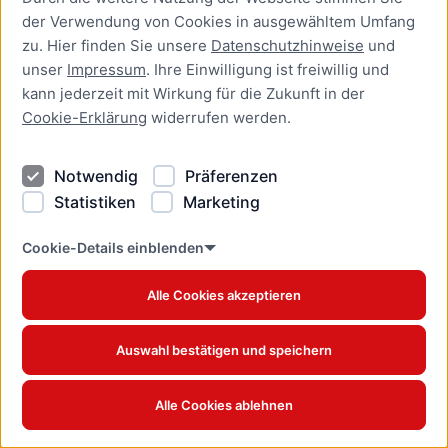
der Verwendung von Cookies in ausgewähltem Umfang
Aufenthaltserlaubnis zur
zu. Hier finden Sie unsere
Datenschutzhinweise
und
bedingten Zulassung zum
unser
Impressum
. Ihre Einwilligung ist freiwillig und
Studium oder zum
kann jederzeit mit Wirkung für die Zukunft in der
Teilzeitstudium beantragen
Cookie-Erklärung
widerrufen werden.
Online-Dienst
Notwendig
Präferenzen
Aufenthaltserlaubnis zur
Beschäftigung als Fachkraft
Statistiken
Marketing
mit akademischer
Ausbildung beantragen
Cookie-Details einblenden
Online-Dienst
Alle Cookies akzeptieren
Aufenthaltserlaubnis zur
betrieblichen Aus- und
Auswahl bestätigen und speichern
Weiterbildung verlängern
Online-Dienst
Alle Cookies ablehnen
Aufenthaltserlaubnis zur
betrieblichen Aus- und