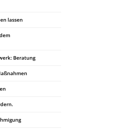
en lassen
 dem
werk: Beratung
 Maßnahmen
den
rdern.
ehmigung