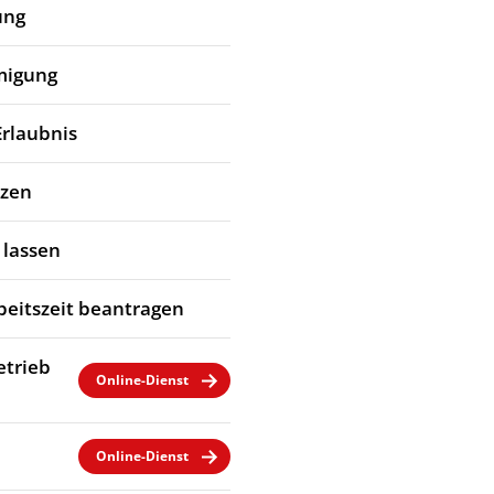
ung
migung
Erlaubnis
tzen
 lassen
eitszeit beantragen
etrieb
Online-Dienst
Online-Dienst