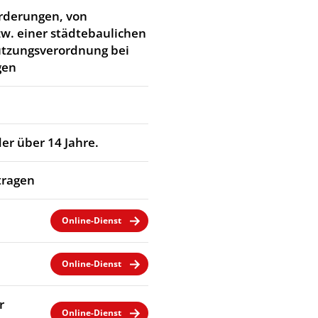
rderungen, von
w. einer städtebaulichen
utzungsverordnung bei
gen
er über 14 Jahre.
tragen
Online-Dienst
Online-Dienst
r
Online-Dienst