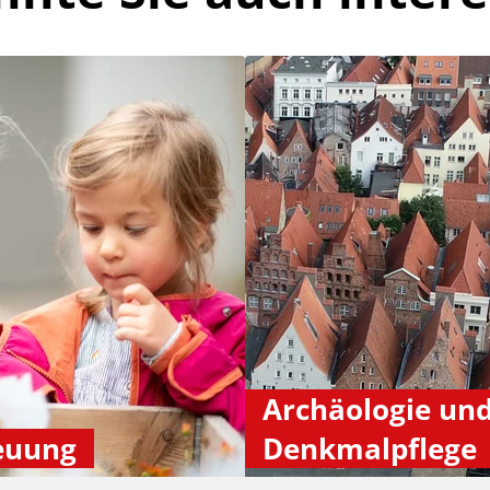
Archäologie un
euung
Denkmalpflege