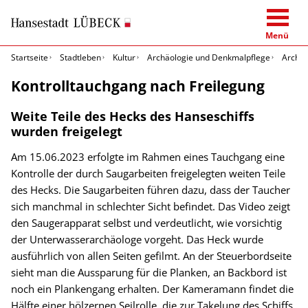
Menü
Startseite
Stadtleben
Kultur
Archäologie und Denkmalpflege
Archäo
Kontrolltauchgang nach Freilegung
Weite Teile des Hecks des Hanseschiffs
wurden freigelegt
Am 15.06.2023 erfolgte im Rahmen eines Tauchgang eine
Kontrolle der durch Saugarbeiten freigelegten weiten Teile
des Hecks. Die Saugarbeiten führen dazu, dass der Taucher
sich manchmal in schlechter Sicht befindet. Das Video zeigt
den Saugerapparat selbst und verdeutlicht, wie vorsichtig
der Unterwasserarchäologe vorgeht. Das Heck wurde
ausführlich von allen Seiten gefilmt. An der Steuerbordseite
sieht man die Aussparung für die Planken, an Backbord ist
noch ein Plankengang erhalten. Der Kameramann findet die
Hälfte einer hölzernen Seilrolle, die zur Takelung des Schiffs