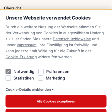
Übersicht
Unsere Webseite verwendet Cookies
Bürgerservice
Durch die weitere Nutzung der Webseite stimmen Sie
Presse
der Verwendung von Cookies in ausgewähltem Umfang
Newsletter Lübeck:kompakt
zu. Hier finden Sie unsere
Datenschutzhinweise
und
unser
Impressum
. Ihre Einwilligung ist freiwillig und
Kontakt
kann jederzeit mit Wirkung für die Zukunft in der
Cookie-Erklärung
widerrufen werden.
Kontakt
Impressum
Notwendig
Präferenzen
Datenschutzhinweise
Statistiken
Marketing
Barrierefreiheit
Cookie Erklärung
Cookie-Details einblenden
Alle Cookies akzeptieren
Offizielles Stadtportal © 2026
www.luebeck.de