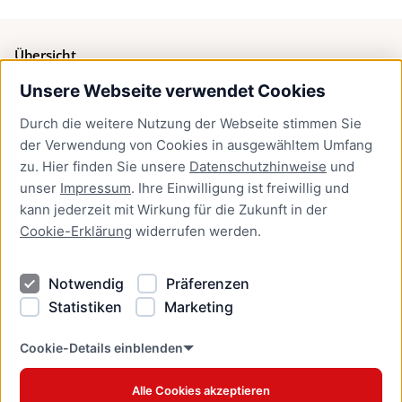
Übersicht
Unsere Webseite verwendet Cookies
Bürgerservice
Durch die weitere Nutzung der Webseite stimmen Sie
Presse
der Verwendung von Cookies in ausgewähltem Umfang
Newsletter Lübeck:kompakt
zu. Hier finden Sie unsere
Datenschutzhinweise
und
unser
Impressum
. Ihre Einwilligung ist freiwillig und
Kontakt
kann jederzeit mit Wirkung für die Zukunft in der
Cookie-Erklärung
widerrufen werden.
Kontakt
Impressum
Notwendig
Präferenzen
Datenschutzhinweise
Statistiken
Marketing
Barrierefreiheit
Cookie Erklärung
Cookie-Details einblenden
Alle Cookies akzeptieren
Offizielles Stadtportal © 2026