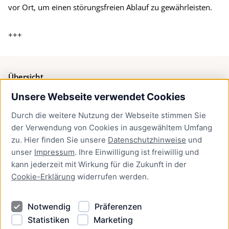
vor Ort, um einen störungsfreien Ablauf zu gewährleisten.
+++
Übersicht
Unsere Webseite verwendet Cookies
Bürgerservice
Durch die weitere Nutzung der Webseite stimmen Sie
Presse
der Verwendung von Cookies in ausgewähltem Umfang
Newsletter Lübeck:kompakt
zu. Hier finden Sie unsere
Datenschutzhinweise
und
unser
Impressum
. Ihre Einwilligung ist freiwillig und
Kontakt
kann jederzeit mit Wirkung für die Zukunft in der
Cookie-Erklärung
widerrufen werden.
Kontakt
Impressum
Notwendig
Präferenzen
Datenschutzhinweise
Statistiken
Marketing
Barrierefreiheit