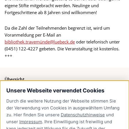
eigene Stifte mitgebracht werden. Neulinge und
Fortgeschrittene ab 8 Jahren sind willkommen!
Da die Zahl der Teilnehmenden begrenzt ist, wird um
Voranmeldung per E-Mail an
bibliothek.travemünde@luebeck.de
oder telefonisch unter
(0451) 122-4227 gebeten. Die Veranstaltung ist kostenlos.
+++
Übersicht
Unsere Webseite verwendet Cookies
Bürgerservice
Durch die weitere Nutzung der Webseite stimmen Sie
Presse
der Verwendung von Cookies in ausgewähltem Umfang
Newsletter Lübeck:kompakt
zu. Hier finden Sie unsere
Datenschutzhinweise
und
unser
Impressum
. Ihre Einwilligung ist freiwillig und
Kontakt
kann jederzeit mit Wirkung für die Zukunft in der