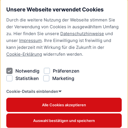
Unsere Webseite verwendet Cookies
Bürgerservice
Durch die weitere Nutzung der Webseite stimmen Sie
Presse
der Verwendung von Cookies in ausgewähltem Umfang
Newsletter Lübeck:kompakt
zu. Hier finden Sie unsere
Datenschutzhinweise
und
unser
Impressum
. Ihre Einwilligung ist freiwillig und
Kontakt
kann jederzeit mit Wirkung für die Zukunft in der
Cookie-Erklärung
widerrufen werden.
Kontakt
Impressum
Notwendig
Präferenzen
Datenschutzhinweise
Statistiken
Marketing
Barrierefreiheit
Cookie Erklärung
Cookie-Details einblenden
Alle Cookies akzeptieren
Offizielles Stadtportal © 2026
www.luebeck.de
Auswahl bestätigen und speichern