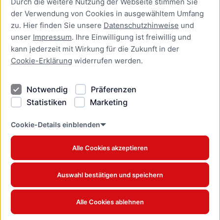
Durch die weitere Nutzung der Webseite stimmen Sie
Presse
der Verwendung von Cookies in ausgewähltem Umfang
Newsletter Lübeck:kompakt
zu. Hier finden Sie unsere
Datenschutzhinweise
und
unser
Impressum
. Ihre Einwilligung ist freiwillig und
Kontakt
kann jederzeit mit Wirkung für die Zukunft in der
Cookie-Erklärung
widerrufen werden.
Kontakt
Impressum
Notwendig
Präferenzen
Datenschutzhinweise
Statistiken
Marketing
Barrierefreiheit
Cookie Erklärung
Cookie-Details einblenden
Alle Cookies akzeptieren
Offizielles Stadtportal © 2026
www.luebeck.de
Auswahl bestätigen und speichern
Alle Cookies ablehnen