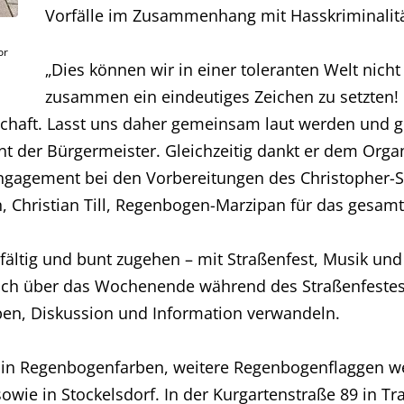
Vorfälle im Zusammenhang mit Hasskriminali
or
„Dies können wir in einer toleranten Welt nicht
zusammen ein eindeutiges Zeichen zu setzten! 
llschaft. Lasst uns daher gemeinsam laut werden und 
t der Bürgermeister. Gleichzeitig dankt er dem Orga
gagement bei den Vorbereitungen des Christopher-St
 Christian Till, Regenbogen-Marzipan für das gesam
lfältig und bunt zugehen – mit Straßenfest, Musik u
 sich über das Wochenende während des Straßenfestes
en, Diskussion und Information verwandeln.
er in Regenbogenfarben, weitere Regenbogenflaggen 
owie in Stockelsdorf. In der Kurgartenstraße 89 in Tr