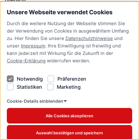
Unsere Webseite verwendet Cookies
Bürgerservice
Durch die weitere Nutzung der Webseite stimmen Sie
Presse
der Verwendung von Cookies in ausgewähltem Umfang
Newsletter Lübeck:kompakt
zu. Hier finden Sie unsere
Datenschutzhinweise
und
unser
Impressum
. Ihre Einwilligung ist freiwillig und
Kontakt
kann jederzeit mit Wirkung für die Zukunft in der
Cookie-Erklärung
widerrufen werden.
Kontakt
Impressum
Notwendig
Präferenzen
Datenschutzhinweise
Statistiken
Marketing
Barrierefreiheit
Cookie Erklärung
Cookie-Details einblenden
Alle Cookies akzeptieren
Offizielles Stadtportal © 2026
www.luebeck.de
Auswahl bestätigen und speichern