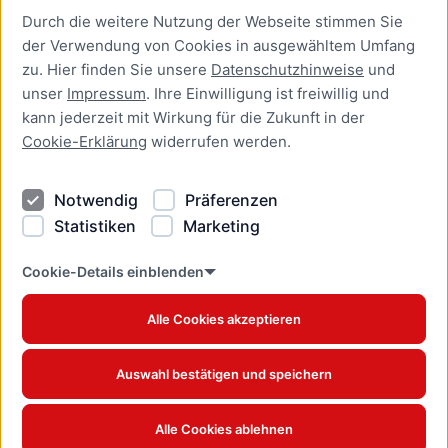
Durch die weitere Nutzung der Webseite stimmen Sie
Presse
der Verwendung von Cookies in ausgewähltem Umfang
Newsletter Lübeck:kompakt
zu. Hier finden Sie unsere
Datenschutzhinweise
und
unser
Impressum
. Ihre Einwilligung ist freiwillig und
Kontakt
kann jederzeit mit Wirkung für die Zukunft in der
Cookie-Erklärung
widerrufen werden.
Kontakt
Impressum
Notwendig
Präferenzen
Datenschutzhinweise
Statistiken
Marketing
Barrierefreiheit
Cookie Erklärung
Cookie-Details einblenden
Alle Cookies akzeptieren
Offizielles Stadtportal © 2026
www.luebeck.de
Auswahl bestätigen und speichern
Alle Cookies ablehnen