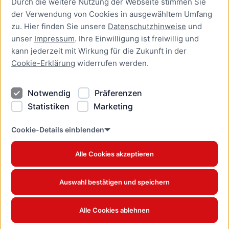
Durch die weitere Nutzung der Webseite stimmen Sie
Presse
der Verwendung von Cookies in ausgewähltem Umfang
Newsletter Lübeck:kompakt
zu. Hier finden Sie unsere
Datenschutzhinweise
und
unser
Impressum
. Ihre Einwilligung ist freiwillig und
Kontakt
kann jederzeit mit Wirkung für die Zukunft in der
Cookie-Erklärung
widerrufen werden.
Kontakt
Impressum
Notwendig
Präferenzen
Datenschutzhinweise
Statistiken
Marketing
Barrierefreiheit
Cookie Erklärung
Cookie-Details einblenden
Alle Cookies akzeptieren
Offizielles Stadtportal © 2026
www.luebeck.de
Auswahl bestätigen und speichern
Alle Cookies ablehnen