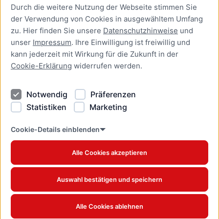
Durch die weitere Nutzung der Webseite stimmen Sie
Presse
der Verwendung von Cookies in ausgewähltem Umfang
Newsletter Lübeck:kompakt
zu. Hier finden Sie unsere
Datenschutzhinweise
und
unser
Impressum
. Ihre Einwilligung ist freiwillig und
Kontakt
kann jederzeit mit Wirkung für die Zukunft in der
Cookie-Erklärung
widerrufen werden.
Kontakt
Impressum
Notwendig
Präferenzen
Datenschutzhinweise
Statistiken
Marketing
Barrierefreiheit
Cookie Erklärung
Cookie-Details einblenden
Alle Cookies akzeptieren
Offizielles Stadtportal © 2026
www.luebeck.de
Auswahl bestätigen und speichern
Alle Cookies ablehnen