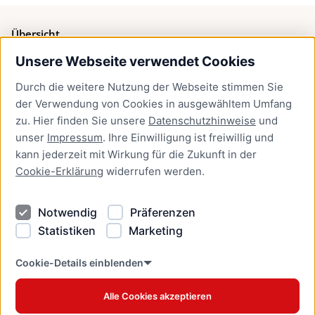
Übersicht
Unsere Webseite verwendet Cookies
Bürgerservice
Durch die weitere Nutzung der Webseite stimmen Sie
Presse
der Verwendung von Cookies in ausgewähltem Umfang
Newsletter Lübeck:kompakt
zu. Hier finden Sie unsere
Datenschutzhinweise
und
unser
Impressum
. Ihre Einwilligung ist freiwillig und
Kontakt
kann jederzeit mit Wirkung für die Zukunft in der
Cookie-Erklärung
widerrufen werden.
Kontakt
Impressum
Notwendig
Präferenzen
Datenschutzhinweise
Statistiken
Marketing
Barrierefreiheit
Cookie Erklärung
Cookie-Details einblenden
Alle Cookies akzeptieren
Offizielles Stadtportal © 2026
www.luebeck.de