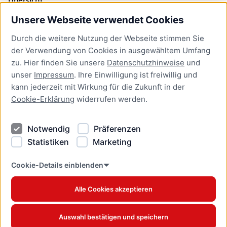
Unsere Webseite verwendet Cookies
Bürgerservice
Durch die weitere Nutzung der Webseite stimmen Sie
Presse
der Verwendung von Cookies in ausgewähltem Umfang
Newsletter Lübeck:kompakt
zu. Hier finden Sie unsere
Datenschutzhinweise
und
unser
Impressum
. Ihre Einwilligung ist freiwillig und
Kontakt
kann jederzeit mit Wirkung für die Zukunft in der
Cookie-Erklärung
widerrufen werden.
Kontakt
Impressum
Notwendig
Präferenzen
Datenschutzhinweise
Statistiken
Marketing
Barrierefreiheit
Cookie Erklärung
Cookie-Details einblenden
Alle Cookies akzeptieren
Offizielles Stadtportal © 2026
www.luebeck.de
Auswahl bestätigen und speichern