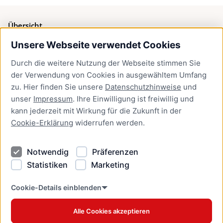
Übersicht
Unsere Webseite verwendet Cookies
Bürgerservice
Durch die weitere Nutzung der Webseite stimmen Sie
Presse
der Verwendung von Cookies in ausgewähltem Umfang
Newsletter Lübeck:kompakt
zu. Hier finden Sie unsere
Datenschutzhinweise
und
unser
Impressum
. Ihre Einwilligung ist freiwillig und
Kontakt
kann jederzeit mit Wirkung für die Zukunft in der
Cookie-Erklärung
widerrufen werden.
Kontakt
Impressum
Notwendig
Präferenzen
Datenschutzhinweise
Statistiken
Marketing
Barrierefreiheit
Cookie Erklärung
Cookie-Details einblenden
Alle Cookies akzeptieren
Offizielles Stadtportal © 2026