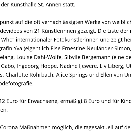
 der Kunsthalle St. Annen statt.
punkt auf die oft vernachlässigten Werke von weibl
videos von 21 Künstlerinnen gezeigt. Die Liste der i
‘s Who“ internationaler Fotokünstlerinnen und zeigt
grafin Yva (eigentlich Else Ernestine Neuländer-Simo
Relang, Louise Dahl-Wolfe, Sibylle Bergemann (eine de
Gabo, Ingeborg Hoppe, Nadine Ijewere, Liv Liberg, Ut
 Charlotte Rohrbach, Alice Springs und Ellen von Un
odefotografie.
 12 Euro für Erwachsene, ermäßigt 8 Euro und für Ki
en.
er Corona Maßnahmen möglich, die tagesaktuell auf 