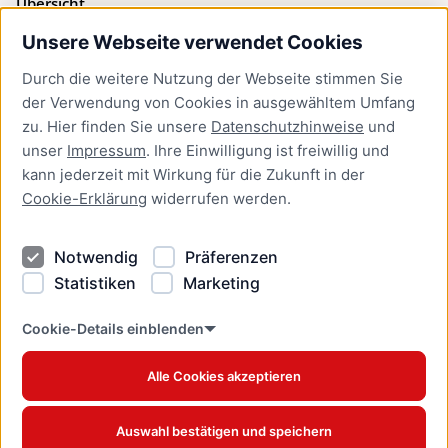
Übersicht
Unsere Webseite verwendet Cookies
Bürgerservice
Durch die weitere Nutzung der Webseite stimmen Sie
Presse
der Verwendung von Cookies in ausgewähltem Umfang
Newsletter Lübeck:kompakt
zu. Hier finden Sie unsere
Datenschutzhinweise
und
unser
Impressum
. Ihre Einwilligung ist freiwillig und
Kontakt
kann jederzeit mit Wirkung für die Zukunft in der
Cookie-Erklärung
widerrufen werden.
Kontakt
Impressum
Notwendig
Präferenzen
Datenschutzhinweise
Statistiken
Marketing
Barrierefreiheit
Cookie Erklärung
Cookie-Details einblenden
Alle Cookies akzeptieren
Offizielles Stadtportal © 2026
www.luebeck.de
Auswahl bestätigen und speichern