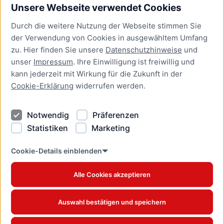
Unsere Webseite verwendet Cookies
Bürgerservice
Durch die weitere Nutzung der Webseite stimmen Sie
Presse
der Verwendung von Cookies in ausgewähltem Umfang
Newsletter Lübeck:kompakt
zu. Hier finden Sie unsere
Datenschutzhinweise
und
unser
Impressum
. Ihre Einwilligung ist freiwillig und
Kontakt
kann jederzeit mit Wirkung für die Zukunft in der
Cookie-Erklärung
widerrufen werden.
Kontakt
Impressum
Notwendig
Präferenzen
Datenschutzhinweise
Statistiken
Marketing
Barrierefreiheit
Cookie Erklärung
Cookie-Details einblenden
Alle Cookies akzeptieren
Offizielles Stadtportal © 2026
www.luebeck.de
Auswahl bestätigen und speichern